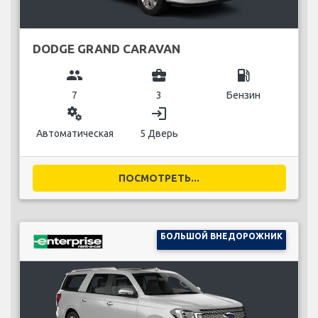
DODGE GRAND CARAVAN
group
business_center
local_gas_station
7
3
Бензин
miscellaneous_services
login
Автоматическая
5 Дверь
ПОСМОТРЕТЬ...
БОЛЬШОЙ ВНЕДОРОЖНИК