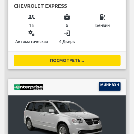
CHEVROLET EXPRESS
group
business_center
local_gas_station
15
6
Бензин
miscellaneous_services
login
Автоматическая
4 Дверь
ПОСМОТРЕТЬ...
МИНИВЭН