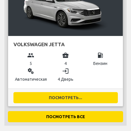
VOLKSWAGEN JETTA
group
business_center
local_gas_station
5
4
Бензин
miscellaneous_services
login
Автоматическая
4 Дверь
ПОСМОТРЕТЬ...
ПОСМОТРЕТЬ ВСЕ