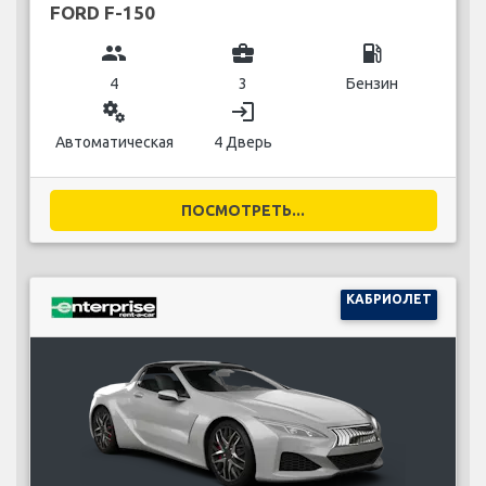
FORD F-150
group
business_center
local_gas_station
4
3
Бензин
miscellaneous_services
login
Автоматическая
4 Дверь
ПОСМОТРЕТЬ...
КАБРИОЛЕТ