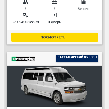
group
business_center
local_gas_station
5
5
Бензин
miscellaneous_services
login
Автоматическая
4 Дверь
ПОСМОТРЕТЬ...
ПАССАЖИРСКИЙ ФУРГОН