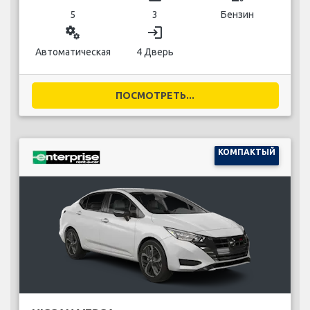
5
3
Бензин
miscellaneous_services
login
Автоматическая
4 Дверь
ПОСМОТРЕТЬ...
КОМПАКТЫЙ