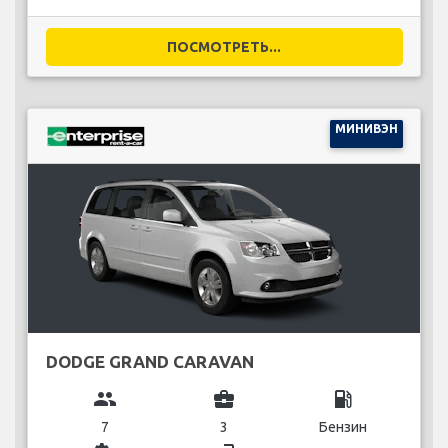
ПОСМОТРЕТЬ...
МИНИВЭН
DODGE GRAND CARAVAN
group
business_center
local_gas_station
7
3
Бензин