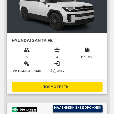
HYUNDAI SANTA FE
group
business_center
local_gas_station
5
4
Бензин
miscellaneous_services
login
Автоматическая
5 Дверь
ПОСМОТРЕТЬ...
МАЛЕНЬКИЙ ВНЕДОРОЖНИК