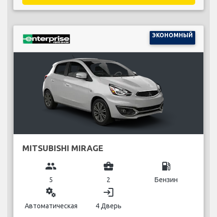
ЭКОНОМНЫЙ
MITSUBISHI MIRAGE
group
business_center
local_gas_station
5
2
Бензин
miscellaneous_services
login
Автоматическая
4 Дверь