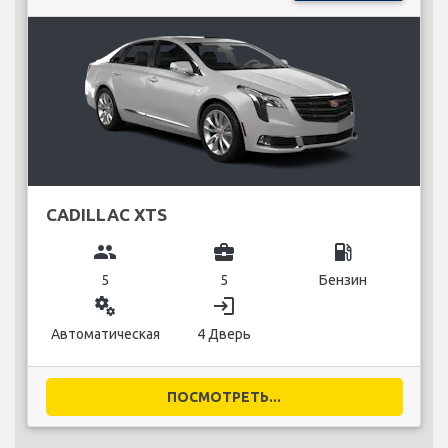
CADILLAC XTS
group
business_center
local_gas_station
5
5
Бензин
miscellaneous_services
login
Автоматическая
4 Дверь
ПОСМОТРЕТЬ...