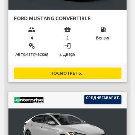
FORD MUSTANG CONVERTIBLE
group
business_center
local_gas_station
4
2
Бензин
miscellaneous_services
login
Автоматическая
2 Дверь
ПОСМОТРЕТЬ...
СРЕДНЕГАБАРИТ.