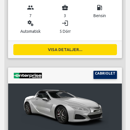
group
business_center
local_gas_station
7
3
Bensin
miscellaneous_services
login
Automatisk
5 Dörr
VISA DETALJER...
CABRIOLET