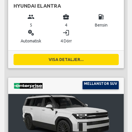
HYUNDAI ELANTRA
group
business_center
local_gas_station
5
4
Bensin
miscellaneous_services
login
Automatisk
4 Dörr
VISA DETALJER...
MELLANSTOR SUV