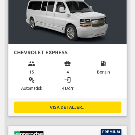
CHEVROLET EXPRESS
group
business_center
local_gas_station
15
4
Bensin
miscellaneous_services
login
Automatisk
4 Dörr
VISA DETALJER...
PREMIUM