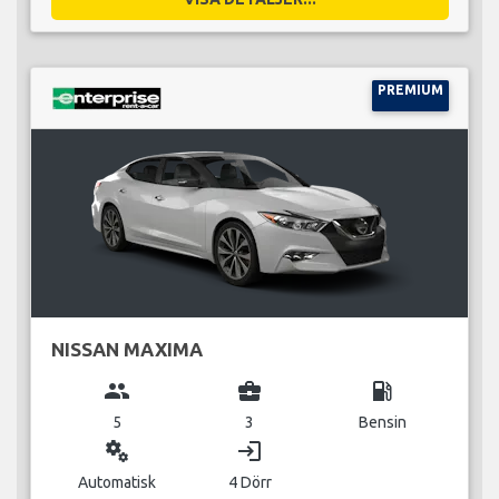
PREMIUM
NISSAN MAXIMA
group
business_center
local_gas_station
5
3
Bensin
miscellaneous_services
login
Automatisk
4 Dörr