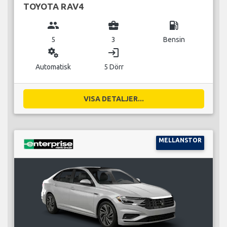
TOYOTA RAV4
group
business_center
local_gas_station
5
3
Bensin
miscellaneous_services
login
Automatisk
5 Dörr
VISA DETALJER...
MELLANSTOR