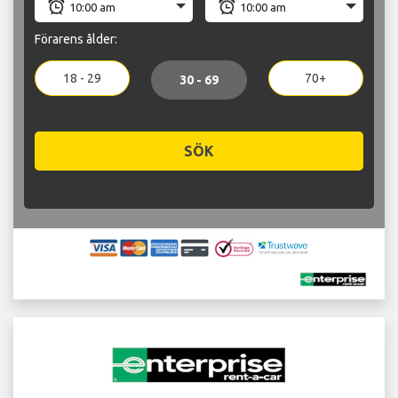
Förarens ålder:
18 - 29
70+
30 - 69
SÖK