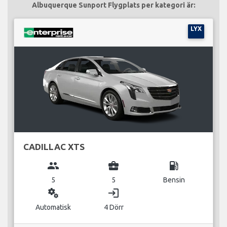
Albuquerque Sunport Flygplats per kategori är:
LYX
CADILLAC XTS
group
business_center
local_gas_station
5
5
Bensin
miscellaneous_services
login
Automatisk
4 Dörr