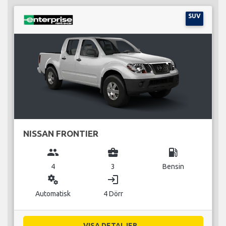
SUV
NISSAN FRONTIER
group
business_center
local_gas_station
4
3
Bensin
miscellaneous_services
login
Automatisk
4 Dörr
VISA DETALJER...