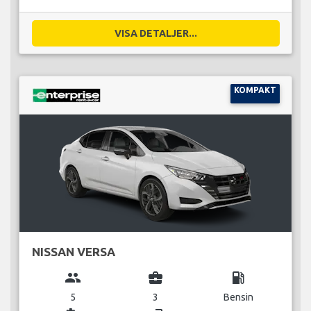
VISA DETALJER...
KOMPAKT
NISSAN VERSA
group
business_center
local_gas_station
5
3
Bensin