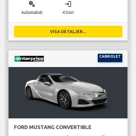
miscellaneous_services
login
Automatisk
4 Dörr
VISA DETALJER...
CABRIOLET
FORD MUSTANG CONVERTIBLE