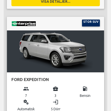
VISA DETALJER...
STOR SUV
FORD EXPEDITION
group
business_center
local_gas_station
7
3
Bensin
miscellaneous_services
login
Automatisk
5 Dörr