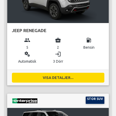
JEEP RENEGADE
group
business_center
local_gas_station
5
2
Bensin
miscellaneous_services
login
Automatisk
3 Dörr
VISA DETALJER...
STOR SUV