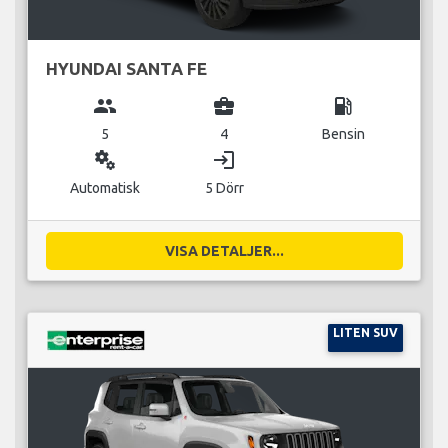
HYUNDAI SANTA FE
group
business_center
local_gas_station
5
4
Bensin
miscellaneous_services
login
Automatisk
5 Dörr
VISA DETALJER...
LITEN SUV