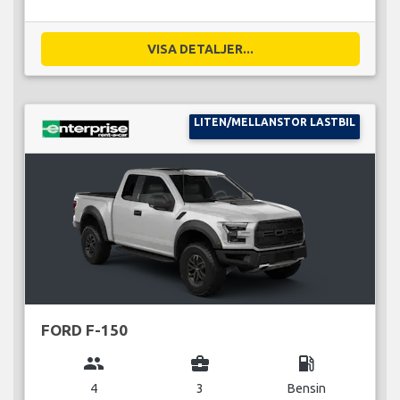
VISA DETALJER...
LITEN/MELLANSTOR LASTBIL
FORD F-150
group
business_center
local_gas_station
4
3
Bensin