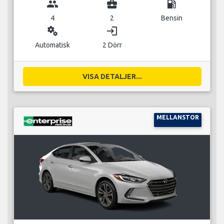
group
business_center
local_gas_station
4
2
Bensin
miscellaneous_services
login
Automatisk
2 Dörr
VISA DETALJER...
MELLANSTOR