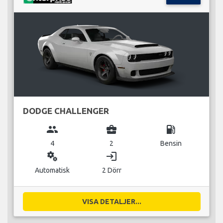
DODGE CHALLENGER
group
business_center
local_gas_station
4
2
Bensin
miscellaneous_services
login
Automatisk
2 Dörr
VISA DETALJER...