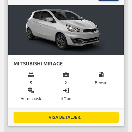
MITSUBISHI MIRAGE
group
business_center
local_gas_station
5
2
Bensin
miscellaneous_services
login
Automatisk
4 Dörr
VISA DETALJER...