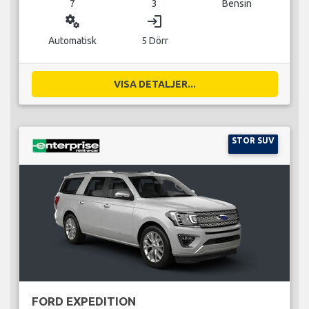
7
3
Bensin
miscellaneous_services
login
Automatisk
5 Dörr
VISA DETALJER...
STOR SUV
FORD EXPEDITION