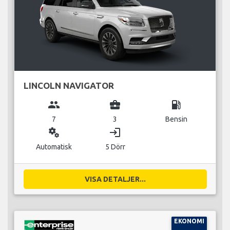
LINCOLN NAVIGATOR
group
business_center
local_gas_station
7
3
Bensin
miscellaneous_services
login
Automatisk
5 Dörr
VISA DETALJER...
EKONOMI