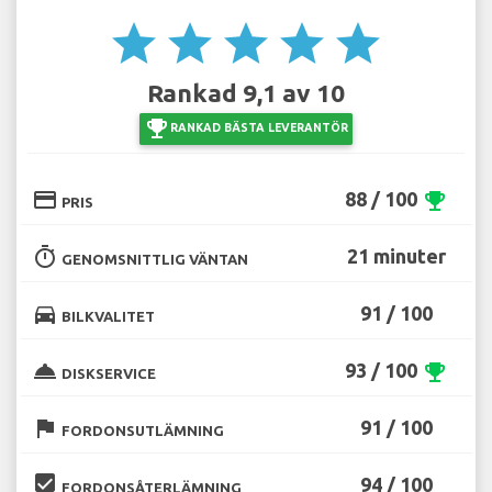
star
star
star
star
star
Rankad 9,1 av 10
emoji_events
RANKAD BÄSTA LEVERANTÖR
credit_card
88 / 100
emoji_events
PRIS
timer
21 minuter
GENOMSNITTLIG VÄNTAN
directions_car
91 / 100
BILKVALITET
room_service
93 / 100
emoji_events
DISKSERVICE
flag
91 / 100
FORDONSUTLÄMNING
beenhere
94 / 100
FORDONSÅTERLÄMNING