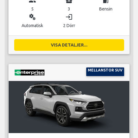
group
business_center
local_gas_station
5
3
Bensin
miscellaneous_services
login
Automatisk
2 Dörr
VISA DETALJER...
MELLANSTOR SUV