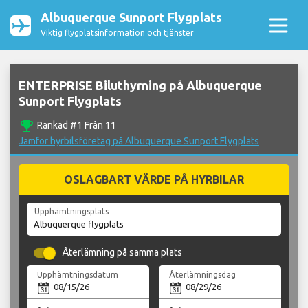
Albuquerque Sunport Flygplats
Viktig flygplatsinformation och tjänster
ENTERPRISE Biluthyrning på Albuquerque
Sunport Flygplats
emoji_events
Rankad #1 Från 11
Jämför hyrbilsföretag på Albuquerque Sunport Flygplats
OSLAGBART VÄRDE PÅ HYRBILAR
Upphämtningsplats
Återlämning på samma plats
Upphämtningsdatum
Återlämningsdag