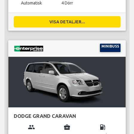
Automatisk
4 Dörr
VISA DETALJER...
MINIBUSS
DODGE GRAND CARAVAN
group
business_center
local_gas_station