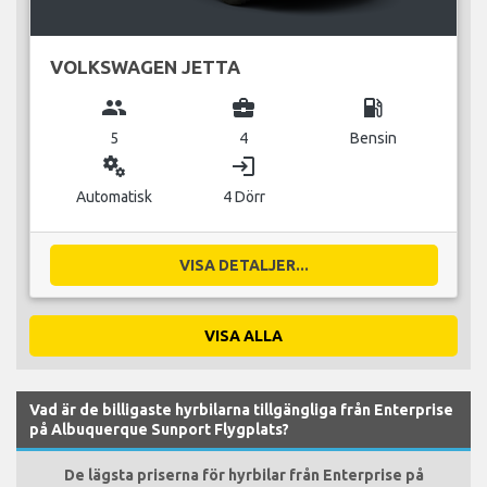
VOLKSWAGEN JETTA
group
business_center
local_gas_station
5
4
Bensin
miscellaneous_services
login
Automatisk
4 Dörr
VISA DETALJER...
VISA ALLA
Vad är de billigaste hyrbilarna tillgängliga från Enterprise
på Albuquerque Sunport Flygplats?
De lägsta priserna för hyrbilar från Enterprise på