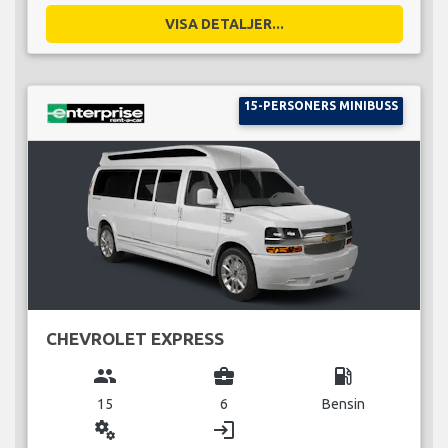
VISA DETALJER...
15-PERSONERS MINIBUSS
CHEVROLET EXPRESS
group
business_center
local_gas_station
15
6
Bensin
miscellaneous_services
login