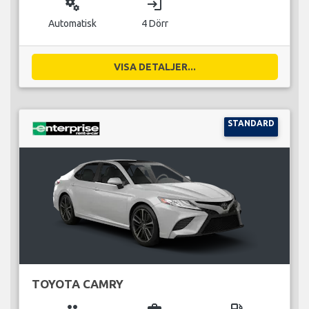
miscellaneous_services
login
Automatisk
4 Dörr
VISA DETALJER...
STANDARD
TOYOTA CAMRY