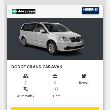
MINIBUSS
DODGE GRAND CARAVAN
group
business_center
local_gas_station
7
3
Bensin
miscellaneous_services
login
Automatisk
5 Dörr