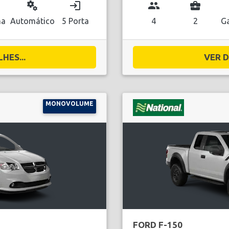
miscellaneous_services
login
group
business_center
na
Automático
5 Porta
4
2
Ga
HES...
VER D
MONOVOLUME
FORD F-150