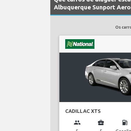
Albuquerque Sunport Aero
Os carr
CADILLAC XTS
group
business_center
local_gas_station