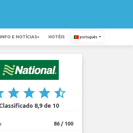
INFO E NOTÍCIAS
HOTÉIS
português
ar
star
star
star
star_half
Classificado 8,9 de 10
86 / 100
O