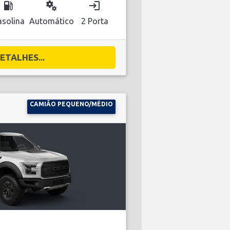
local_gas_station
miscellaneous_services
login
solina
Automático
2 Porta
ETALHES...
CAMIÃO PEQUENO/MÉDIO