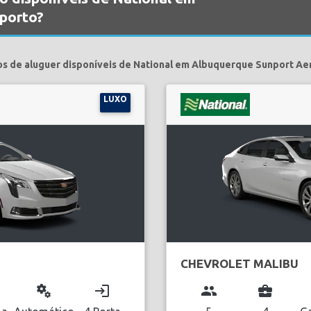
porto?
os de aluguer disponíveis de National em Albuquerque Sunport Ae
LUXO
CHEVROLET MALIBU
miscellaneous_services
login
group
business_center