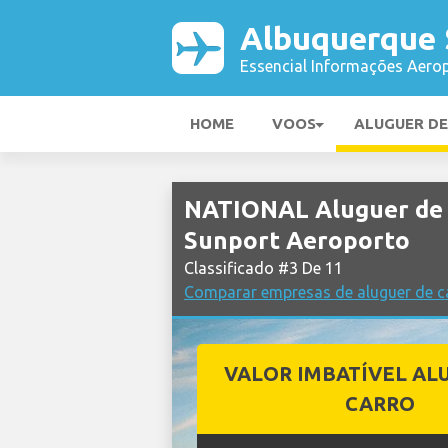
Albuquerque 
Essencial Informações Aerop
HOME
VOOS
ALUGUER D
NATIONAL Aluguer de 
Sunport Aeroporto
Classificado #3 De 11
Comparar empresas de aluguer de c
VALOR IMBATÍVEL AL
CARRO