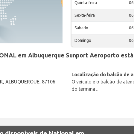
Quinta-feira
06
Sexta-feira
06
Sábado
06
Domingo
06
IONAL em Albuquerque Sunport Aeroporto está 
Localização do balcão de 
 K, ALBUQUERQUE, 87106
O veículo e o balcão de ate
do terminal.
o disponíveis de National em