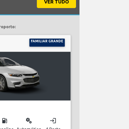
VER TUDO
roporto:
FAMILIAR GRANDE
local_gas_station
miscellaneous_services
login