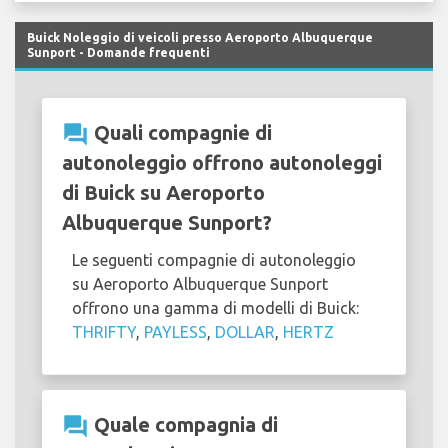
Buick Noleggio di veicoli presso Aeroporto Albuquerque
Sunport - Domande frequenti
question_answer
Quali compagnie di
autonoleggio offrono autonoleggi
di Buick su Aeroporto
Albuquerque Sunport?
Le seguenti compagnie di autonoleggio
su Aeroporto Albuquerque Sunport
offrono una gamma di modelli di Buick:
THRIFTY
,
PAYLESS
,
DOLLAR
,
HERTZ
question_answer
Quale compagnia di