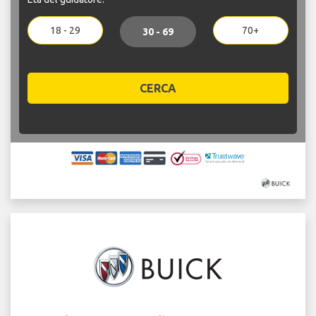
18 - 29
70+
30 - 69
CERCA