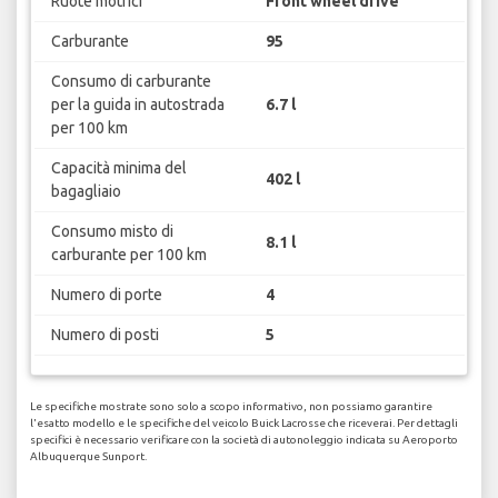
Ruote motrici
Front wheel drive
Carburante
95
Consumo di carburante
per la guida in autostrada
6.7 l
per 100 km
Capacità minima del
402 l
bagagliaio
Consumo misto di
8.1 l
carburante per 100 km
Numero di porte
4
Numero di posti
5
Le specifiche mostrate sono solo a scopo informativo, non possiamo garantire
l'esatto modello e le specifiche del veicolo Buick Lacrosse che riceverai. Per dettagli
specifici è necessario verificare con la società di autonoleggio indicata su Aeroporto
Albuquerque Sunport.