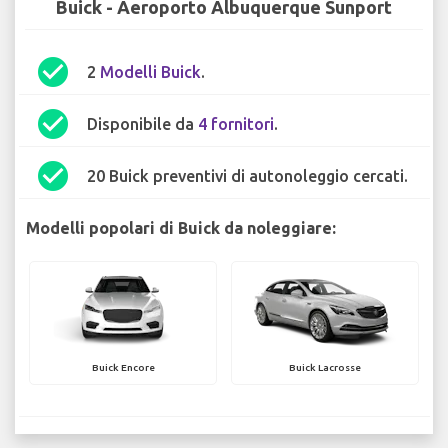
Buick - Aeroporto Albuquerque Sunport
check_circle
2
Modelli Buick
.
check_circle
Disponibile da
4 fornitori
.
check_circle
20 Buick preventivi di autonoleggio cercati.
Modelli popolari di Buick da noleggiare:
Buick Encore
Buick Lacrosse