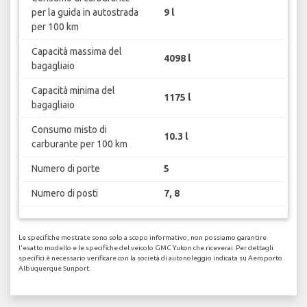
per la guida in autostrada
9 l
per 100 km
Capacità massima del
4098 l
bagagliaio
Capacità minima del
1175 l
bagagliaio
Consumo misto di
10.3 l
carburante per 100 km
Numero di porte
5
Numero di posti
7, 8
Le specifiche mostrate sono solo a scopo informativo, non possiamo garantire
l'esatto modello e le specifiche del veicolo GMC Yukon che riceverai. Per dettagli
specifici è necessario verificare con la società di autonoleggio indicata su Aeroporto
Albuquerque Sunport.