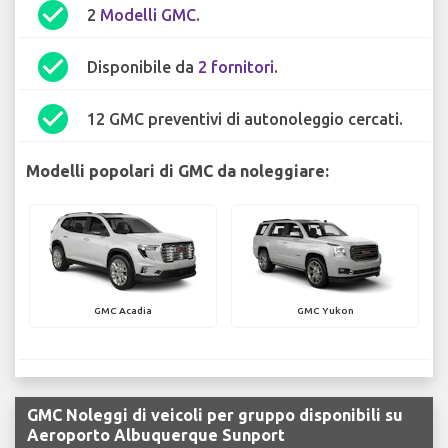
check_circle
2
Modelli GMC
.
check_circle
Disponibile da
2 fornitori
.
check_circle
12 GMC preventivi di autonoleggio cercati.
Modelli popolari di GMC da noleggiare:
GMC Acadia
GMC Yukon
GMC Noleggi di veicoli per gruppo disponibili su
Aeroporto Albuquerque Sunport