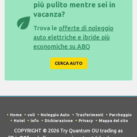
più pulito mentre sei in
vacanza?
eco
Trova le
offerte di noleggio
auto elettriche e ibride più
economiche su ABQ
CERCA AUTO
Home
voli
Noleggio Auto
Trasferimenti
Parcheggio
Hotel
Info
Dichiarazione
Privacy
Mappa del sito
COPYRIGHT © 2026 Try Quantum OU trading as