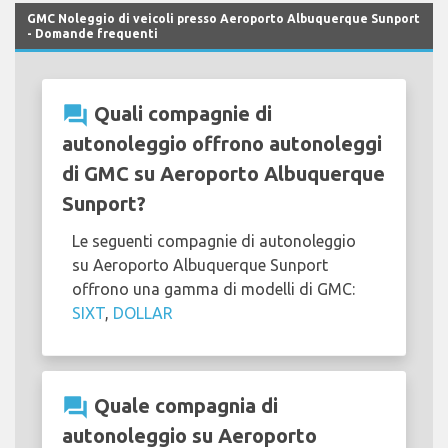
GMC Noleggio di veicoli presso Aeroporto Albuquerque Sunport
- Domande frequenti
question_answer
Quali compagnie di
autonoleggio offrono autonoleggi
di GMC su Aeroporto Albuquerque
Sunport?
Le seguenti compagnie di autonoleggio
su Aeroporto Albuquerque Sunport
offrono una gamma di modelli di GMC:
SIXT
,
DOLLAR
question_answer
Quale compagnia di
autonoleggio su Aeroporto