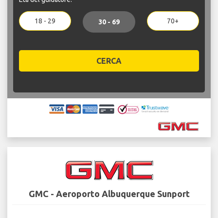
18 - 29
70+
30 - 69
CERCA
GMC - Aeroporto Albuquerque Sunport