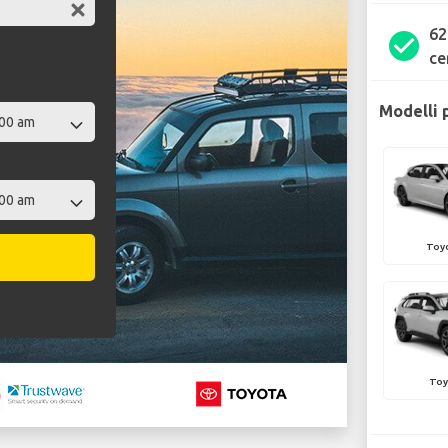
62
check_circle
ce
Modelli 
Toy
Toy