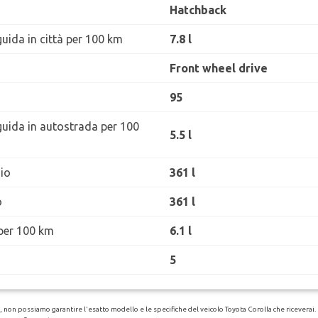
Hatchback
uida in città per 100 km
7.8 l
Front wheel drive
95
guida in autostrada per 100
5.5 l
io
361 l
o
361 l
per 100 km
6.1 l
5
non possiamo garantire l'esatto modello e le specifiche del veicolo Toyota Corolla che riceverai. Pe