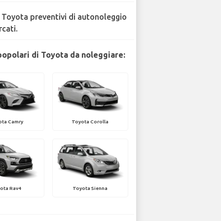
 Toyota preventivi di autonoleggio
rcati.
popolari di Toyota da noleggiare:
ota Camry
Toyota Corolla
ota Rav4
Toyota Sienna