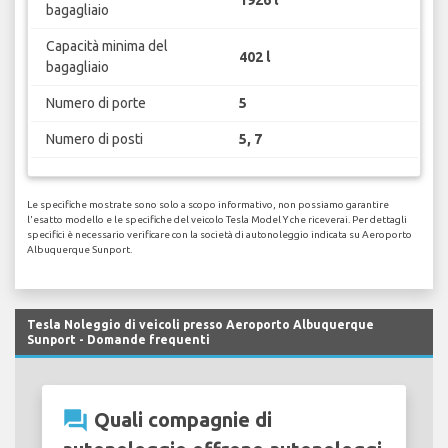
bagagliaio
Capacità minima del
402 l
bagagliaio
Numero di porte
5
Numero di posti
5, 7
Le specifiche mostrate sono solo a scopo informativo, non possiamo garantire
l'esatto modello e le specifiche del veicolo Tesla Model Y che riceverai. Per dettagli
specifici è necessario verificare con la società di autonoleggio indicata su Aeroporto
Albuquerque Sunport.
Tesla Noleggio di veicoli presso Aeroporto Albuquerque
Sunport - Domande frequenti
question_answer
Quali compagnie di