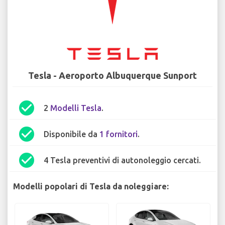
Tesla - Aeroporto Albuquerque Sunport
check_circle
2
Modelli Tesla
.
check_circle
Disponibile da
1 fornitori
.
check_circle
4 Tesla preventivi di autonoleggio cercati.
Modelli popolari di Tesla da noleggiare: