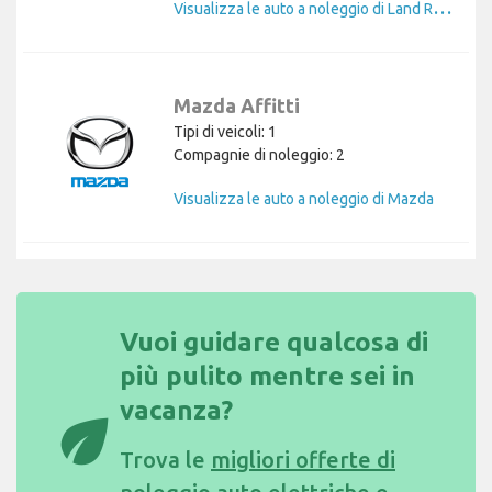
V
isualizza le auto a noleggio di Land Rover
Mazda Affitti
Tipi di veicoli: 1
Compagnie di noleggio: 2
Visualizza le auto a noleggio di Mazda
Vuoi guidare qualcosa di
più pulito mentre sei in
vacanza?
eco
Trova le
migliori offerte di