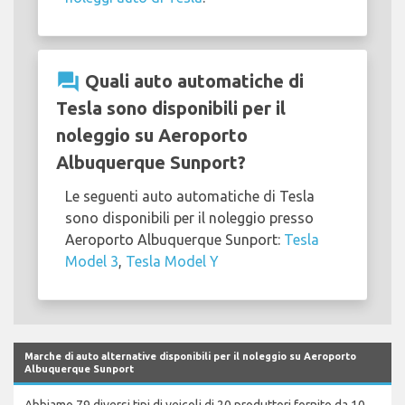
question_answer
Quali auto automatiche di
Tesla sono disponibili per il
noleggio su Aeroporto
Albuquerque Sunport?
Le seguenti auto automatiche di Tesla
sono disponibili per il noleggio presso
Aeroporto Albuquerque Sunport:
Tesla
Model 3
,
Tesla Model Y
Marche di auto alternative disponibili per il noleggio su Aeroporto
Albuquerque Sunport
Abbiamo 79 diversi tipi di veicoli di 20 produttori fornito da 10