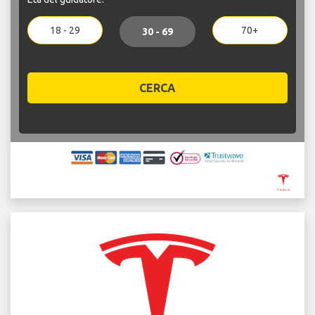
18 - 29
70+
30 - 69
CERCA